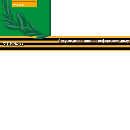
В случае использования информации, получе
© И.И.Ивлев