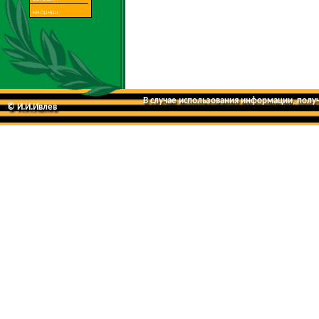
В случае использования информации, получе
© И.И.Ивлев