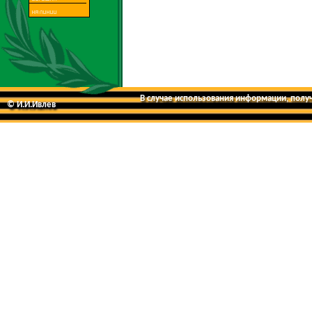
В случае использования информации, получе
© И.И.Ивлев