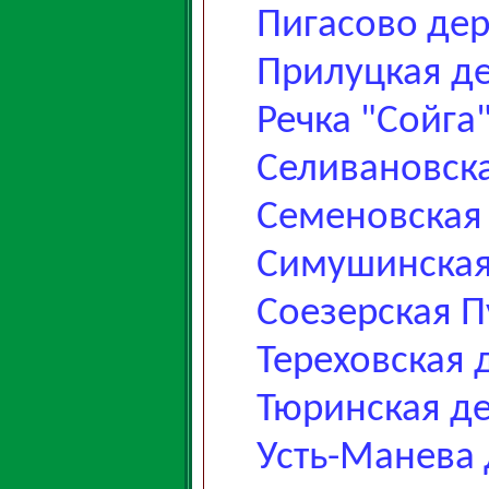
Пигасово де
Прилуцкая д
Речка "Сойга
Селивановск
Семеновская
Симушинская
Соезерская П
Тереховская 
Тюринская д
Усть-Манева