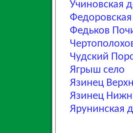
Учиновская 
Федоровская
Федьков Поч
Чертополохо
Чудский Пор
Ягрыш село
Язинец Верх
Язинец Нижн
Ярунинская 