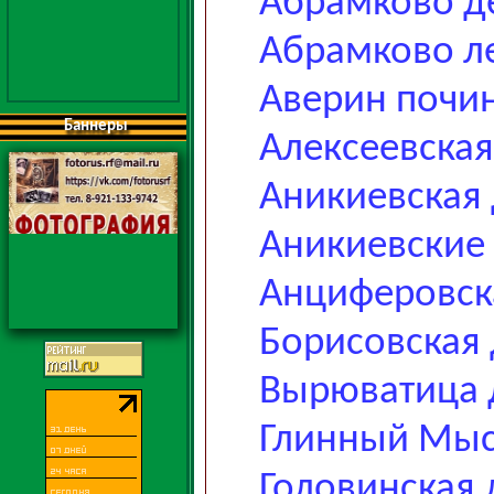
Абрамково д
Абрамково л
Аверин почи
Баннеры
Алексеевская
Аникиевская
Аникиевские 
Анциферовск
Борисовская
Вырюватица 
Глинный Мыс
Головинская 