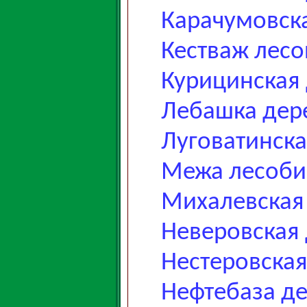
Карачумовск
Кестваж лесо
Курицинская
Лебашка дер
Луговатинска
Межа лесоб
Михалевская
Неверовская
Нестеровская
Нефтебаза д