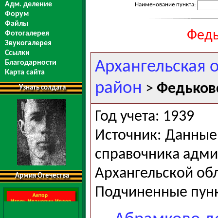
Адм. деление
Наименование пункта:
Форум
Файлы
Федь
Фотогалерея
Звукогалерея
Ссылки
Архангельская 
Благодарности
Карта сайта
район
>
Федьковс
Узнать солдата
Год учета: 1939
Источник: Данные 
справочника адми
Архангельской обла
Армия Отечества
Подчиненные пун