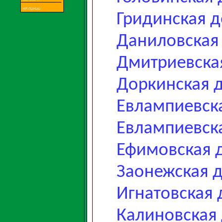
Гридинская 
Даниловская
Дмитриевска
Доркинская 
Евлампиевск
Евлампиевск
Ефимовская 
Заонежская 
Игнатовская 
Калиновская