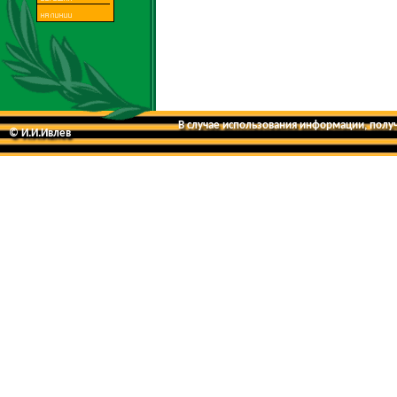
В случае использования информации, получе
© И.И.Ивлев