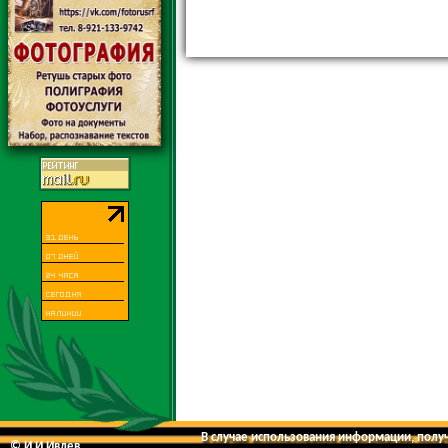
В случае использования информации, получе
© И.И.Ивлев