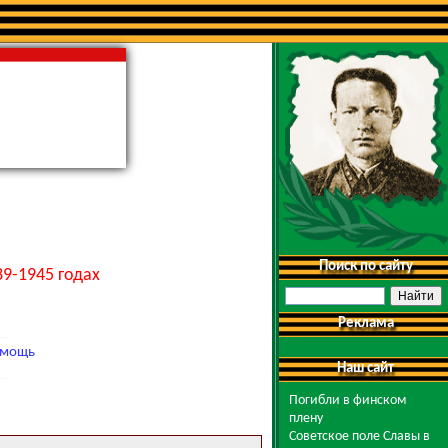
Поиск по сайту
9-1945 годах
Реклама
мощь
Наш сайт
Погибли в финском
плену
Советское поле Славы в