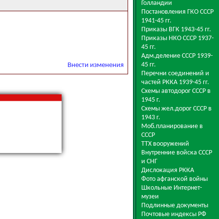
Голландии
Постановления ГКО СССР
1941-45 гг.
Приказы ВГК 1943-45 гг.
Приказы НКО СССР 1937-
45 гг.
Адм.деление СССР 1939-
45 гг.
Внести изменения
Перечни соединений и
частей РККА 1939-45 гг.
Схемы автодорог СССР в
1945 г.
Схемы жел.дорог СССР в
1943 г.
Моб.планирование в
СССР
ТТХ вооружений
Внутренние войска СССР
и СНГ
Дислокация РККА
Фото афганской войны
Школьные Интернет-
музеи
Подлинные документы
Почтовые индексы РФ