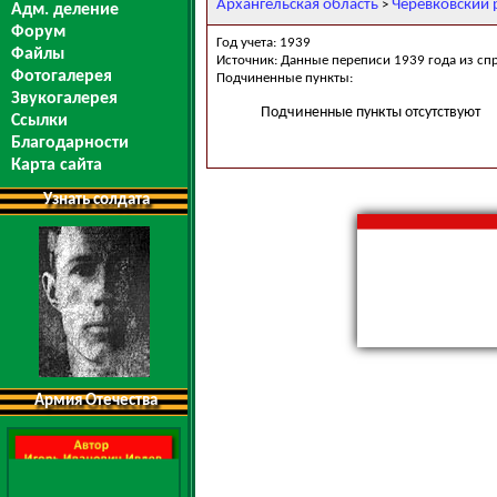
Архангельская область
Черевковский 
>
Адм. деление
Форум
Год учета: 1939
Файлы
Источник: Данные переписи 1939 года из сп
Фотогалерея
Подчиненные пункты:
Звукогалерея
Подчиненные пункты отсутствуют
Ссылки
Благодарности
Карта сайта
Узнать солдата
Армия Отечества