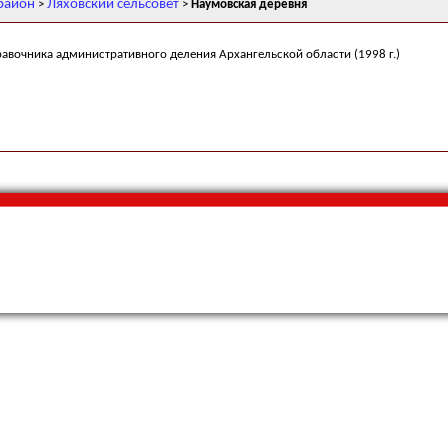
район
Ляховский сельсовет
>
>
Наумовская деревня
равочника административного деления Архангельской области (1998 г.)