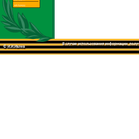
В случае использования информации, получе
© И.И.Ивлев