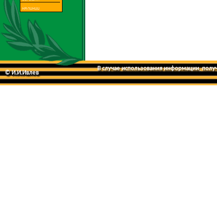
В случае использования информации, получе
© И.И.Ивлев