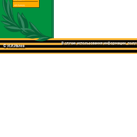
В случае использования информации, получе
© И.И.Ивлев