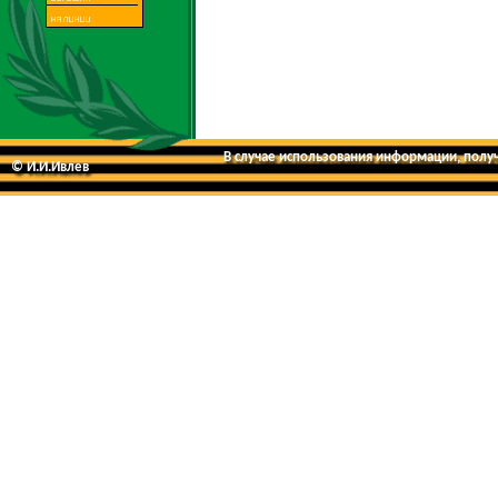
В случае использования информации, получе
© И.И.Ивлев