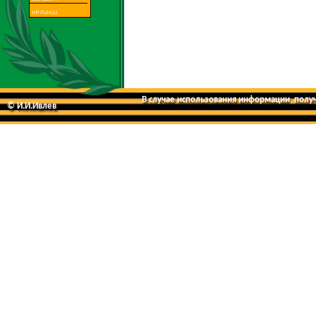
В случае использования информации, получе
© И.И.Ивлев