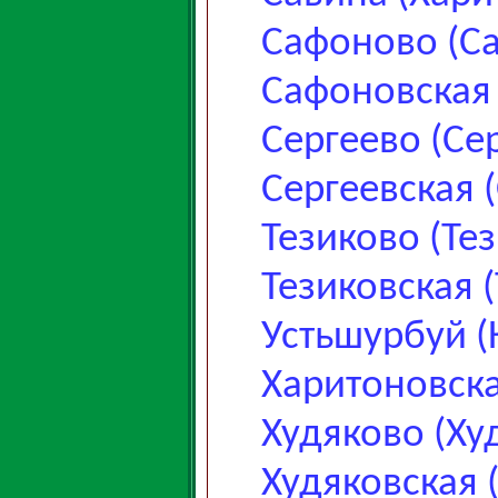
Сафоново (С
Сафоновская
Сергеево (Се
Сергеевская 
Тезиково (Те
Тезиковская 
Устьшурбуй (
Харитоновска
Худяково (Ху
Худяковская 