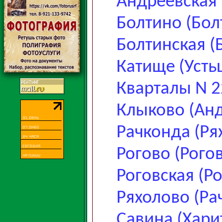
Андреевская 
Болтино (Бол
Болтинская (
Катище (Усть
Кварталы N 22
Клыково (Анд
Рачконда (Ря
Рогово (Рого
Роговская (Р
Ряхолово (Ра
Савина (Хари