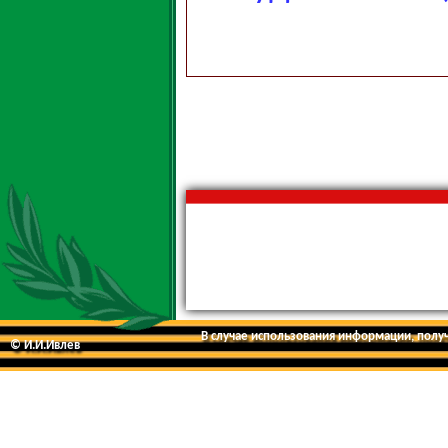
В случае использования информации, получе
© И.И.Ивлев