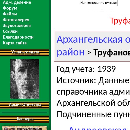
Адм. деление
Наименование пункта:
Форум
Файлы
Труф
Фотогалерея
Звукогалерея
Ссылки
Архангельская 
Благодарности
Карта сайта
район
>
Труфанов
Узнать солдата
Год учета: 1939
Источник: Данные 
справочника адми
Архангельской обла
Армия Отечества
Подчиненные пун
Баннеры