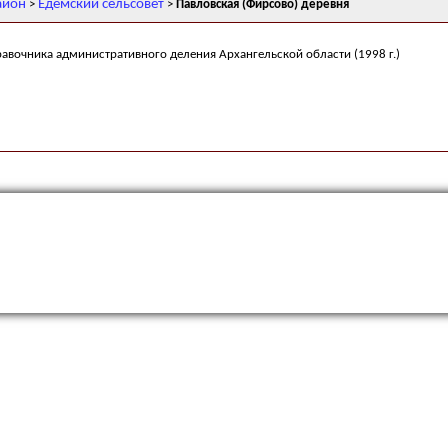
айон
Едемский сельсовет
>
>
Павловская (Фирсово) деревня
равочника административного деления Архангельской области (1998 г.)