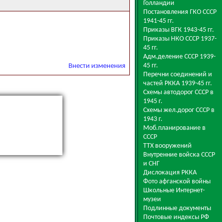
Голландии
Постановления ГКО СССР
1941-45 гг.
Приказы ВГК 1943-45 гг.
Приказы НКО СССР 1937-
45 гг.
Адм.деление СССР 1939-
45 гг.
Внести изменения
Перечни соединений и
частей РККА 1939-45 гг.
Схемы автодорог СССР в
1945 г.
Схемы жел.дорог СССР в
1943 г.
Моб.планирование в
СССР
ТТХ вооружений
Внутренние войска СССР
и СНГ
Дислокация РККА
Фото афганской войны
Школьные Интернет-
музеи
Подлинные документы
Почтовые индексы РФ