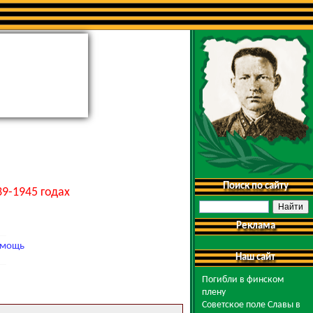
Поиск по сайту
9-1945 годах
Реклама
мощь
Наш сайт
Погибли в финском
плену
Советское поле Славы в