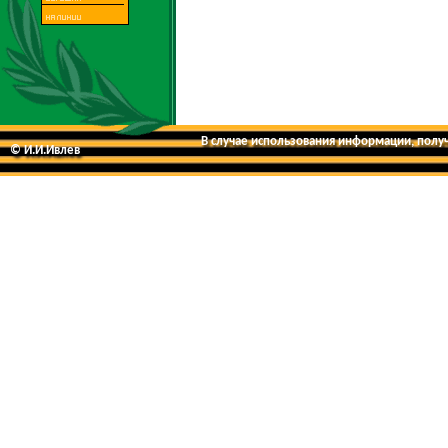
В случае использования информации, получе
© И.И.Ивлев