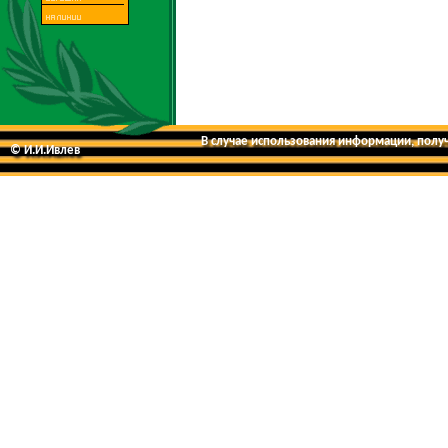
В случае использования информации, получе
© И.И.Ивлев