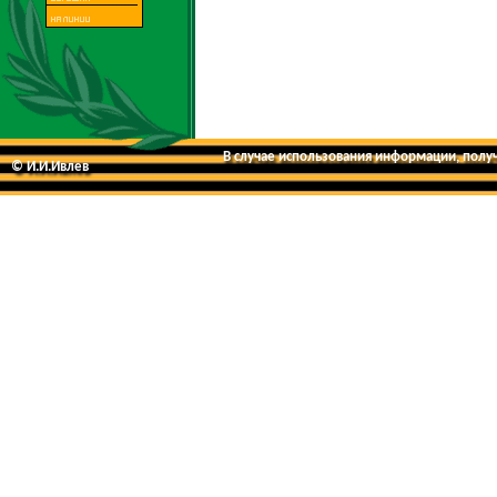
В случае использования информации, получе
© И.И.Ивлев