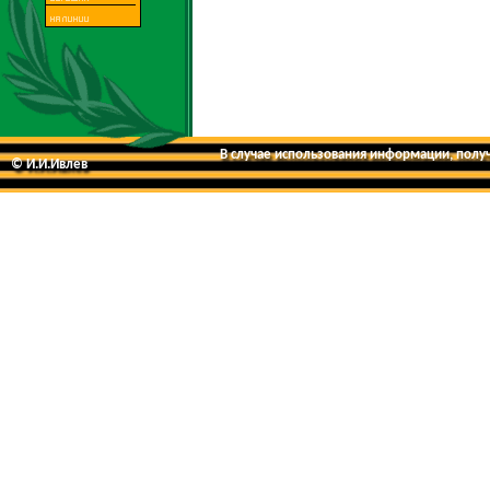
В случае использования информации, получе
© И.И.Ивлев