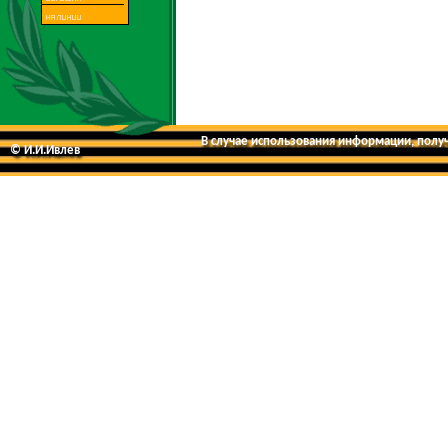
В случае использования информации, получе
© И.И.Ивлев