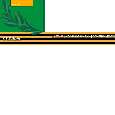
В случае использования информации, получе
© И.И.Ивлев