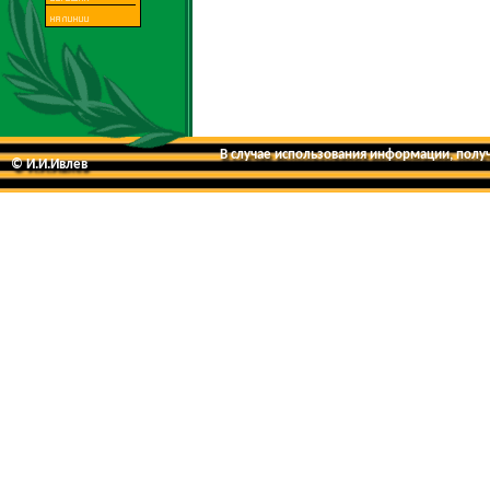
В случае использования информации, получе
© И.И.Ивлев