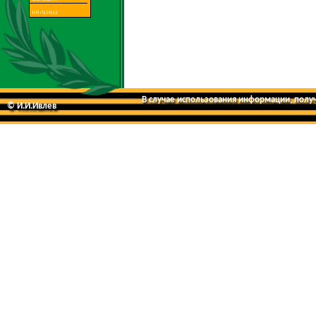
В случае использования информации, получе
© И.И.Ивлев