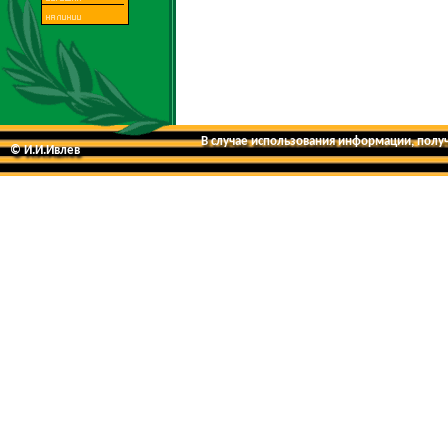
В случае использования информации, получе
© И.И.Ивлев