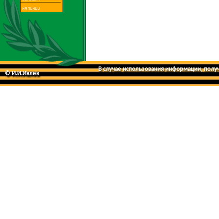
В случае использования информации, получе
© И.И.Ивлев