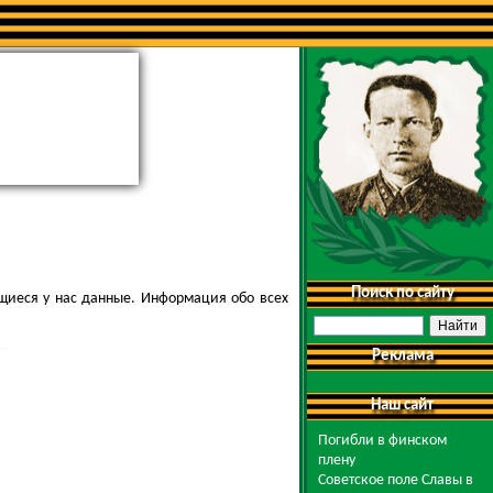
Поиск по сайту
щиеся у нас данные. Информация обо всех
Реклама
Наш сайт
Погибли в финском
плену
Советское поле Славы в