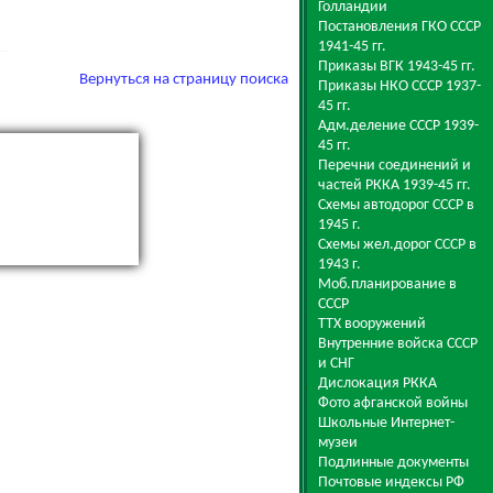
Голландии
Постановления ГКО СССР
1941-45 гг.
Приказы ВГК 1943-45 гг.
Вернуться на страницу поиска
Приказы НКО СССР 1937-
45 гг.
Адм.деление СССР 1939-
45 гг.
Перечни соединений и
частей РККА 1939-45 гг.
Схемы автодорог СССР в
1945 г.
Схемы жел.дорог СССР в
1943 г.
Моб.планирование в
СССР
ТТХ вооружений
Внутренние войска СССР
и СНГ
Дислокация РККА
Фото афганской войны
Школьные Интернет-
музеи
Подлинные документы
Почтовые индексы РФ