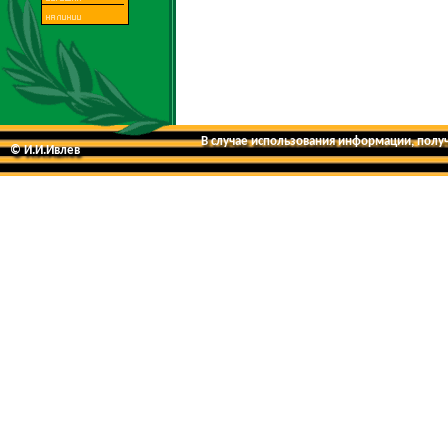
В случае использования информации, получе
© И.И.Ивлев