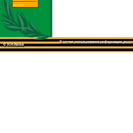
В случае использования информации, получе
© И.И.Ивлев