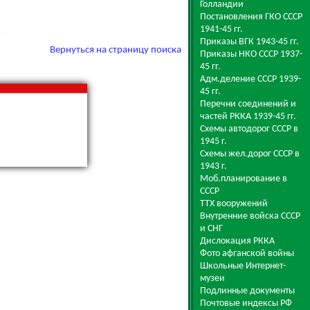
Голландии
Постановления ГКО СССР
1941-45 гг.
Приказы ВГК 1943-45 гг.
Вернуться на страницу поиска
Приказы НКО СССР 1937-
45 гг.
Адм.деление СССР 1939-
45 гг.
Перечни соединений и
частей РККА 1939-45 гг.
Схемы автодорог СССР в
1945 г.
Схемы жел.дорог СССР в
1943 г.
Моб.планирование в
СССР
ТТХ вооружений
Внутренние войска СССР
и СНГ
Дислокация РККА
Фото афганской войны
Школьные Интернет-
музеи
Подлинные документы
Почтовые индексы РФ