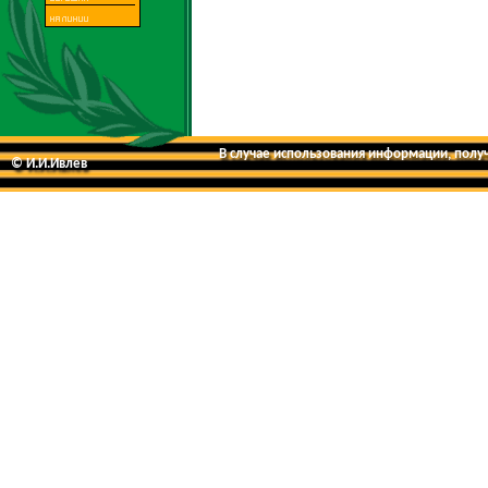
В случае использования информации, получе
© И.И.Ивлев