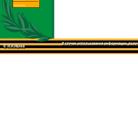
В случае использования информации, получе
© И.И.Ивлев