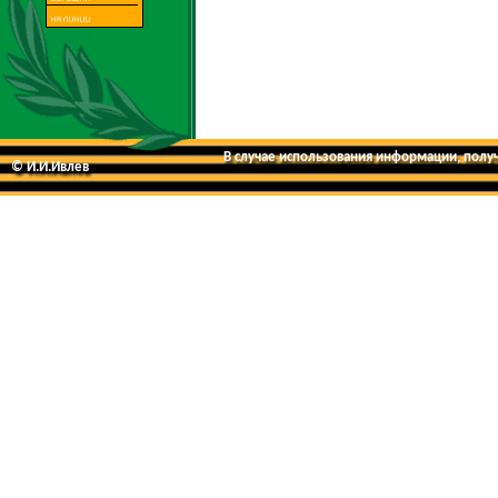
В случае использования информации, получе
© И.И.Ивлев