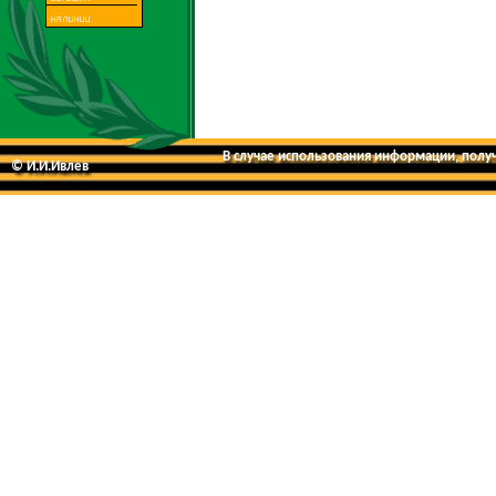
В случае использования информации, получе
© И.И.Ивлев