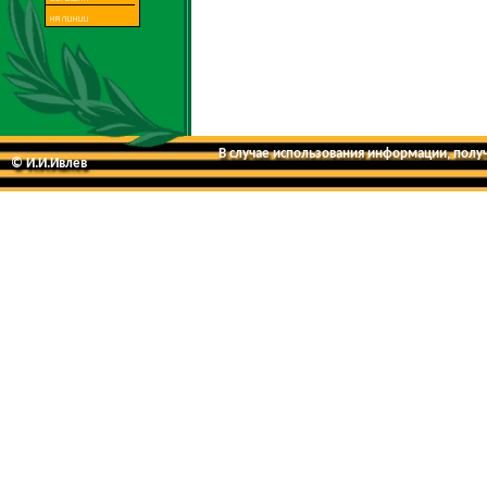
В случае использования информации, получе
© И.И.Ивлев