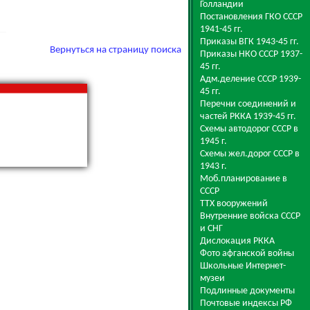
Голландии
Постановления ГКО СССР
1941-45 гг.
Приказы ВГК 1943-45 гг.
Вернуться на страницу поиска
Приказы НКО СССР 1937-
45 гг.
Адм.деление СССР 1939-
45 гг.
Перечни соединений и
частей РККА 1939-45 гг.
Схемы автодорог СССР в
1945 г.
Схемы жел.дорог СССР в
1943 г.
Моб.планирование в
СССР
ТТХ вооружений
Внутренние войска СССР
и СНГ
Дислокация РККА
Фото афганской войны
Школьные Интернет-
музеи
Подлинные документы
Почтовые индексы РФ