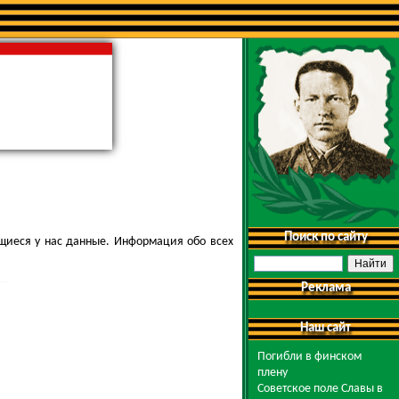
Поиск по сайту
щиеся у нас данные. Информация обо всех
Реклама
Наш сайт
Погибли в финском
плену
Советское поле Славы в