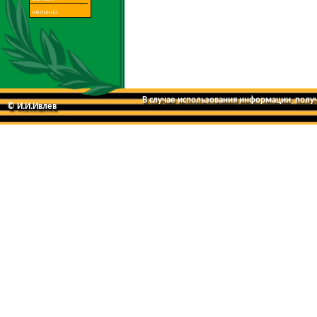
В случае использования информации, получе
© И.И.Ивлев