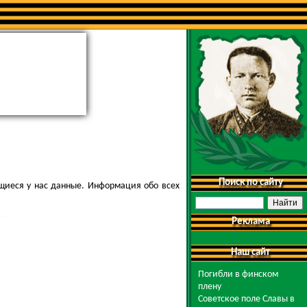
Поиск по сайту
щиеся у нас данные. Информация обо всех
Реклама
Наш сайт
Погибли в финском
плену
Советское поле Славы в