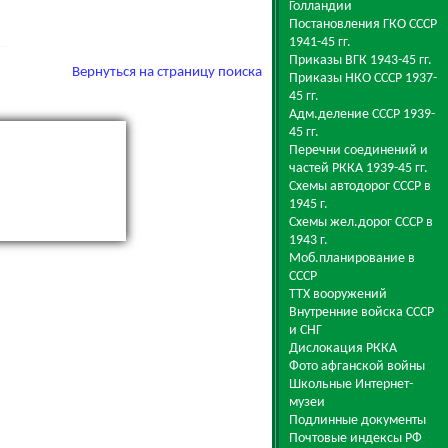
Голландии
Постановления ГКО СССР
1941-45 гг.
Приказы ВГК 1943-45 гг.
Вернуться на страницу поиска
Приказы НКО СССР 1937-
45 гг.
Адм.деление СССР 1939-
45 гг.
Перечни соединений и
частей РККА 1939-45 гг.
Схемы автодорог СССР в
1945 г.
Схемы жел.дорог СССР в
1943 г.
Моб.планирование в
СССР
ТТХ вооружений
Внутренние войска СССР
и СНГ
Дислокация РККА
Фото афганской войны
Школьные Интернет-
музеи
Подлинные документы
Почтовые индексы РФ