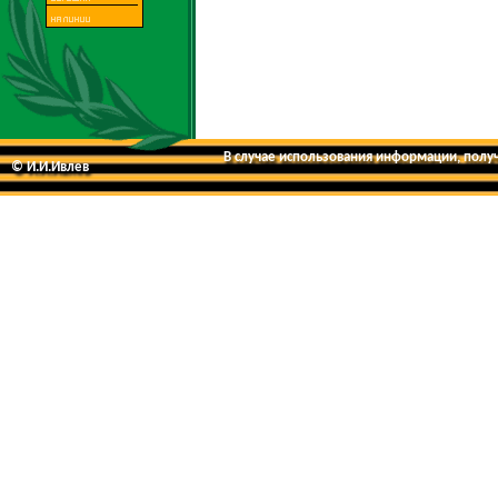
В случае использования информации, получе
© И.И.Ивлев