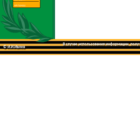
В случае использования информации, получе
© И.И.Ивлев