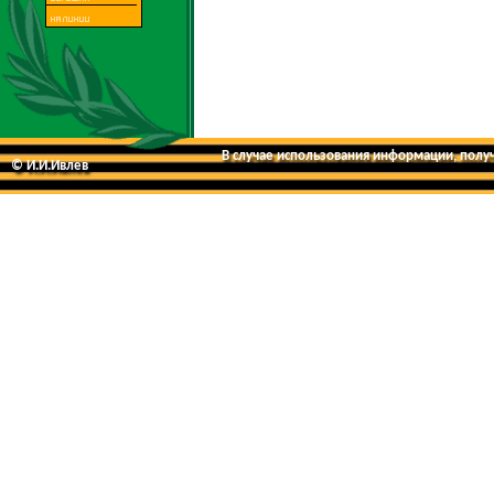
В случае использования информации, получе
© И.И.Ивлев