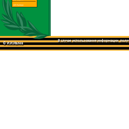
В случае использования информации, получе
© И.И.Ивлев