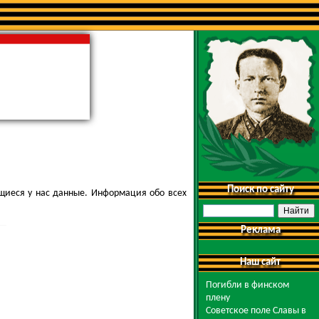
Поиск по сайту
щиеся у нас данные. Информация обо всех
Реклама
Наш сайт
Погибли в финском
плену
Советское поле Славы в