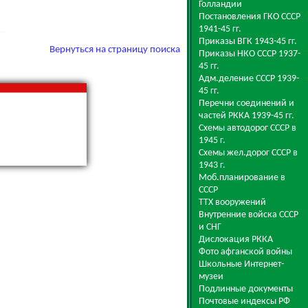
Голландии
Постановления ГКО СССР
1941-45 гг.
Приказы ВГК 1943-45 гг.
Вернуться на страницу поиска
Приказы НКО СССР 1937-
45 гг.
Адм.деление СССР 1939-
45 гг.
Перечни соединений и
частей РККА 1939-45 гг.
Схемы автодорог СССР в
1945 г.
Схемы жел.дорог СССР в
1943 г.
Моб.планирование в
СССР
ТТХ вооружений
Внутренние войска СССР
и СНГ
Дислокация РККА
Фото афганской войны
Школьные Интернет-
музеи
Подлинные документы
Почтовые индексы РФ