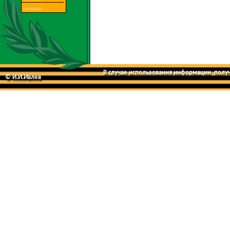
В случае использования информации, получе
© И.И.Ивлев