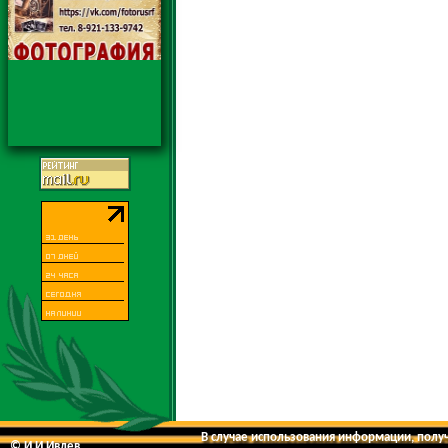
В случае использования информации, получе
© И.И.Ивлев