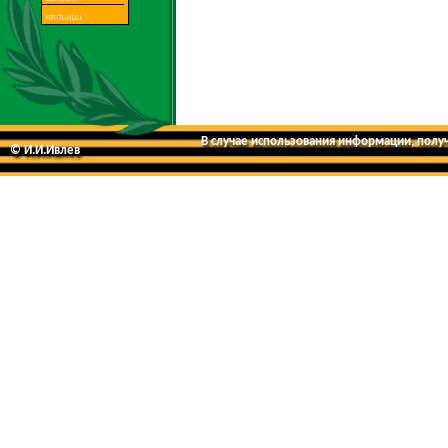
В случае использования информации, получе
© И.И.Ивлев