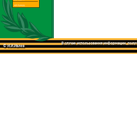
В случае использования информации, получе
© И.И.Ивлев