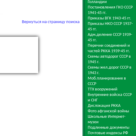
Голландии
Постановления ГКО СССР
1941-45 гг.
Приказы ВГК 1943-45 гг.
Вернуться на страницу поиска
Приказы НКО СССР 1937-
45 гг.
Адм.деление СССР 1939-
45 гг.
Перечни соединений и
частей РККА 1939-45 гг.
Схемы автодорог СССР в
1945 г.
Схемы жел.дорог СССР в
1943 г.
Моб.планирование в
СССР
ТТХ вооружений
Внутренние войска СССР
и СНГ
Дислокация РККА
Фото афганской войны
Школьные Интернет-
музеи
Подлинные документы
Почтовые индексы РФ