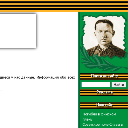
Поиск по сайту
щиеся у нас данные. Информация обо всех
Реклама
Наш сайт
Погибли в финском
плену
Советское поле Славы в