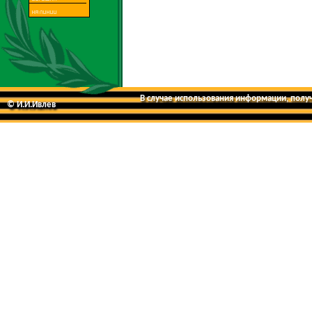
В случае использования информации, получе
© И.И.Ивлев