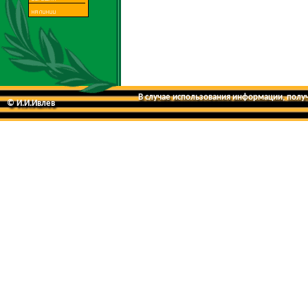
В случае использования информации, получе
© И.И.Ивлев