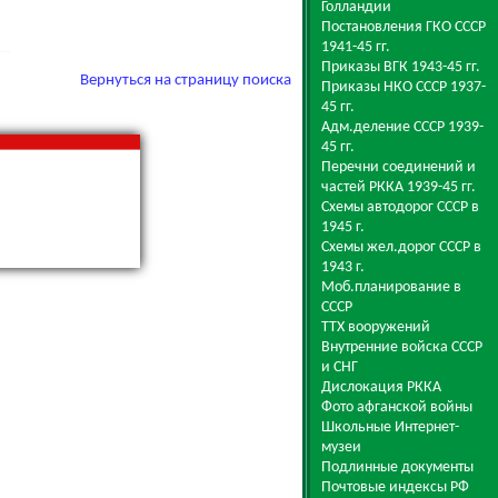
Голландии
Постановления ГКО СССР
1941-45 гг.
Приказы ВГК 1943-45 гг.
Вернуться на страницу поиска
Приказы НКО СССР 1937-
45 гг.
Адм.деление СССР 1939-
45 гг.
Перечни соединений и
частей РККА 1939-45 гг.
Схемы автодорог СССР в
1945 г.
Схемы жел.дорог СССР в
1943 г.
Моб.планирование в
СССР
ТТХ вооружений
Внутренние войска СССР
и СНГ
Дислокация РККА
Фото афганской войны
Школьные Интернет-
музеи
Подлинные документы
Почтовые индексы РФ