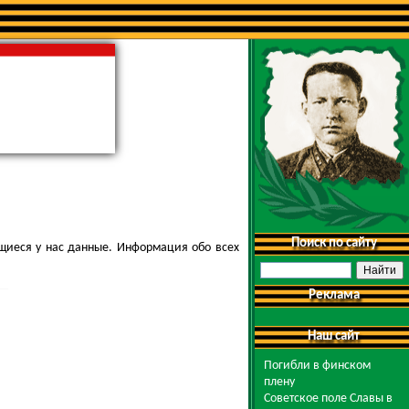
Поиск по сайту
щиеся у нас данные. Информация обо всех
Реклама
Наш сайт
Погибли в финском
плену
Советское поле Славы в