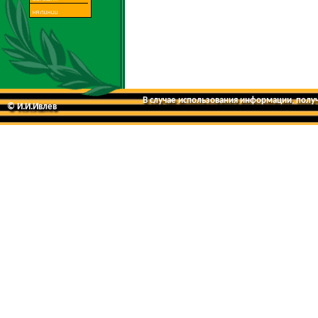
В случае использования информации, получе
© И.И.Ивлев